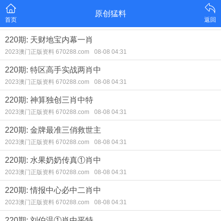
原创猛料
首页
返回
220期: 天财地宝内幕一肖
2023澳门正版资料 670288.com
08-08 04:31
220期: 特区高手实战两肖中
2023澳门正版资料 670288.com
08-08 04:31
220期: 神算独创三肖中特
2023澳门正版资料 670288.com
08-08 04:31
220期: 金牌最准三俏救世主
2023澳门正版资料 670288.com
08-08 04:31
220期: 水果奶奶传真①肖中
2023澳门正版资料 670288.com
08-08 04:31
220期: 情报中心必中二肖中
2023澳门正版资料 670288.com
08-08 04:31
220期: 刘伯温①肖中平特