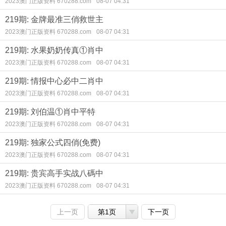
2023澳门正版资料 670288.com
08-07 04:31
219期: 金牌最准三俏救世主
2023澳门正版资料 670288.com
08-07 04:31
219期: 水果奶奶传真①肖中
2023澳门正版资料 670288.com
08-07 04:31
219期: 情报中心必中二肖中
2023澳门正版资料 670288.com
08-07 04:31
219期: 刘伯温①肖中平特
2023澳门正版资料 670288.com
08-07 04:31
219期: 独家公式四俏(免费)
2023澳门正版资料 670288.com
08-07 04:31
219期: 贵宾高手实战八碼中
2023澳门正版资料 670288.com
08-07 04:31
上一页
第1页
下一页