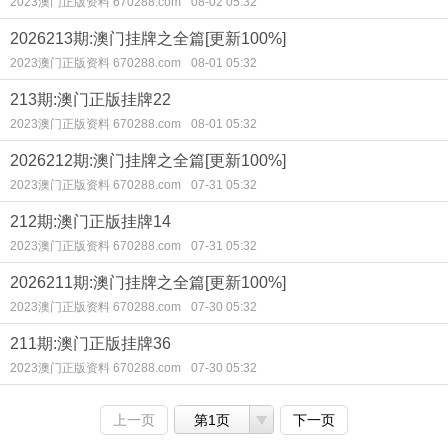
2023澳门正版资料 670288.com
08-02 05:32
2026213期:澳门挂牌之全篇[更新100%]
2023澳门正版资料 670288.com
08-01 05:32
213期:澳门正版挂牌22
2023澳门正版资料 670288.com
08-01 05:32
2026212期:澳门挂牌之全篇[更新100%]
2023澳门正版资料 670288.com
07-31 05:32
212期:澳门正版挂牌14
2023澳门正版资料 670288.com
07-31 05:32
2026211期:澳门挂牌之全篇[更新100%]
2023澳门正版资料 670288.com
07-30 05:32
211期:澳门正版挂牌36
2023澳门正版资料 670288.com
07-30 05:32
上一页
第1页
下一页