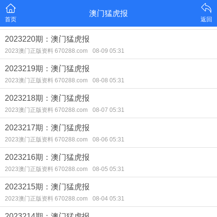
澳门猛虎报
首页
返回
2023220期：澳门猛虎报
2023澳门正版资料 670288.com
08-09 05:31
2023219期：澳门猛虎报
2023澳门正版资料 670288.com
08-08 05:31
2023218期：澳门猛虎报
2023澳门正版资料 670288.com
08-07 05:31
2023217期：澳门猛虎报
2023澳门正版资料 670288.com
08-06 05:31
2023216期：澳门猛虎报
2023澳门正版资料 670288.com
08-05 05:31
2023215期：澳门猛虎报
2023澳门正版资料 670288.com
08-04 05:31
2023214期：澳门猛虎报